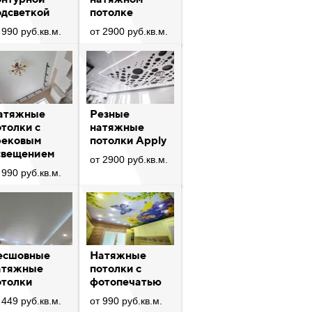
одсветкой
потолке
 990 руб.кв.м.
от 2900 руб.кв.м.
атяжные
Резные
отолки с
натяжные
рековым
потолки Apply
свещением
от 2900 руб.кв.м.
 990 руб.кв.м.
есшовные
Натяжные
атяжные
потолки с
отолки
фотопечатью
 449 руб.кв.м.
от 990 руб.кв.м.