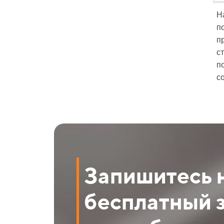
Н
п
п
с
п
с
Запишитесь 
бесплатный 