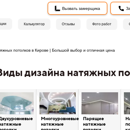
Вызвать замерщика
За
кции
Калькулятор
Отзывы
Фото работ
яжных потолков в Кирове | Большой выбор и отличная цена
Виды дизайна натяжных по
Двухуровневые
Многоуровневые
Парящие
Н
натяжные
натяжные
натяжные
п
потолки
потолки
потолки
к