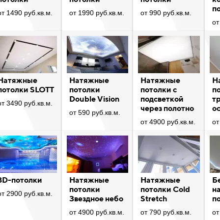
п
от 1490 руб.кв.м.
от 1990 руб.кв.м.
от 990 руб.кв.м.
от
Натяжные
Натяжные
Натяжные
Н
потолки SLOTT
потолки
потолки с
п
Double Vision
подсветкой
т
от 3490 руб.кв.м.
через полотно
о
от 590 руб.кв.м.
от 4900 руб.кв.м.
от
3D-потолки
Натяжные
Натяжные
Б
потолки
потолки Cold
н
от 2900 руб.кв.м.
Звездное небо
Stretch
п
от 4900 руб.кв.м.
от 790 руб.кв.м.
от