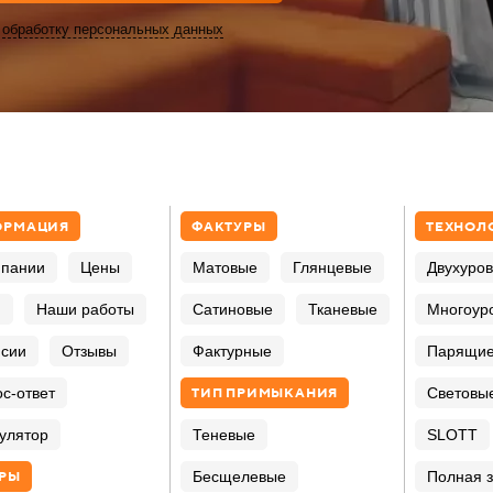
а
обработку персональных данных
ОРМАЦИЯ
ФАКТУРЫ
ТЕХНОЛ
мпании
Цены
Матовые
Глянцевые
Двухуро
и
Наши работы
Сатиновые
Тканевые
Многоур
нсии
Отзывы
Фактурные
Парящи
ТИП ПРИМЫКАНИЯ
с-ответ
Световы
Теневые
улятор
SLOTT
Бесщелевые
РЫ
Полная з