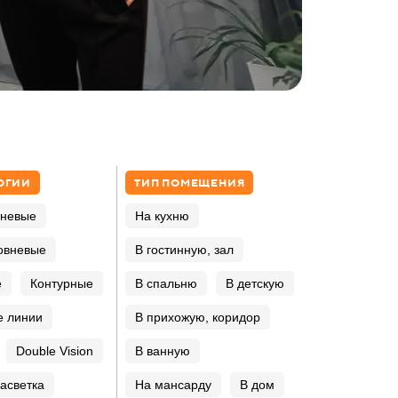
ОГИИ
ТИП ПОМЕЩЕНИЯ
вневые
На кухню
овневые
В гостинную, зал
е
Контурные
В спальню
В детскую
е линии
В прихожую, коридор
Double Vision
В ванную
асветка
На мансарду
В дом