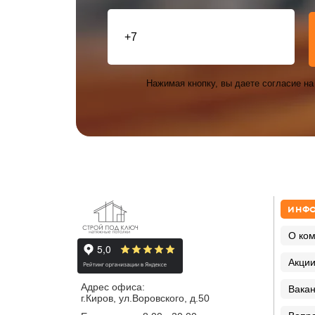
Нажимая кнопку, вы даете согласие н
ИНФ
О ко
Акци
Адрес офиса:
Вака
г.Киров, ул.Воровского, д.50