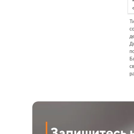
Т
с
д
Д
п
Б
с
р
Запишитесь 