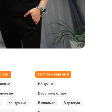
ОГИИ
ТИП ПОМЕЩЕНИЯ
вневые
На кухню
овневые
В гостинную, зал
е
Контурные
В спальню
В детскую