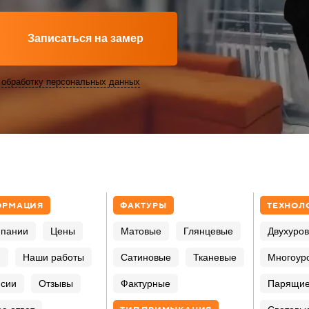
Записаться на замер
а
обработку персональных данных
ОРМАЦИЯ
ФАКТУРЫ
ТЕХНОЛ
мпании
Цены
Матовые
Глянцевые
Двухуро
и
Наши работы
Сатиновые
Тканевые
Многоур
нсии
Отзывы
Фактурные
Парящи