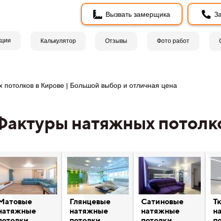
Вызвать замерщика
За
кции
Калькулятор
Отзывы
Фото работ
 потолков в Кирове | Большой выбор и отличная цена
Фактуры натяжных потолк
Матовые
Глянцевые
Сатиновые
Т
натяжные
натяжные
натяжные
н
потолки
потолки
потолки
п