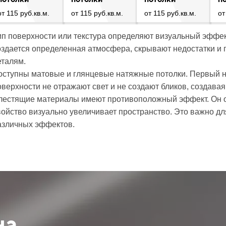
от 115 руб.кв.м.
от 115 руб.кв.м.
от 115 руб.кв.м.
от
ип поверхности или текстура определяют визуальный эффе
оздается определенная атмосфера, скрывают недостатки и
еталям.
оступны матовые и глянцевые натяжные потолки. Первый н
оверхности не отражают свет и не создают бликов, создава
лестящие материалы имеют противоположный эффект. Он отр
войство визуально увеличивает пространство. Это важно 
азличных эффектов.
на