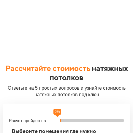
Рассчитайте стоимость
натяжных
потолков
Ответьте на 5 простых вопросов и узнайте стоимость
натяжных потолков под ключ
0%
20%
40%
60%
80%
100%
Расчет пройден на:
Расчет пройден на:
Расчет пройден на:
Расчет пройден на:
Расчет пройден на:
Расчет пройден на:
Выберите подходящую для Вас акцию!
Выберите помещения где нужно
Укажите примерную
Спасибо за ответы! Укажите свой номер
Выберите материал натяжного потолка
Выберите тип освещения